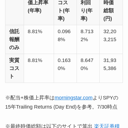
価上昇率
コス
利回
時価
(年率)
ト(年
り(年
総額
率)
率)
(円)
信託
8.81%
0.096
8.713
32,20
報酬
8%
2%
3,215
のみ
実質
8.81%
0.163
8.647
31,93
コス
0%
0%
5,386
ト
※配当+株価上昇率は
morningstar.com
よりSPYの
15年Trailing Returns (Day End)を参考。7/30時点
※最終時価総額は以下のサイトで算出
楽天証券積