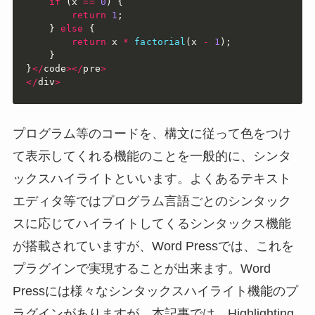
if
(
x 
==
0
)
{
return
1
;
}
else
{
return
 x 
*
factorial
(
x 
-
1
)
;
}
}
<
/
code
>
<
/
pre
>
<
/
div
>
プログラム等のコードを、構文に従って色をつけ
て表示してくれる機能のことを一般的に、シンタ
ックスハイライトといいます。よくあるテキスト
エディタ等ではプログラム言語ごとのシンタック
スに応じてハイライトしてくるシンタックス機能
が搭載されていますが、Word Pressでは、これを
プラグインで実現することが出来ます。Word
Pressには様々なシンタックスハイライト機能のプ
ラグインがありますが、本記事では、Highlighting