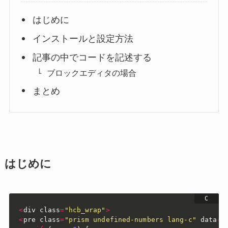
はじめに
インストールと設定方法
記事の中でコードを記述する
ブロックエディタの場合
まとめ
はじめに
<
div class
=
"hcb_wrap"
>
<
pre class
=
"prism undefined-numbers lang-c"
 data
-
l