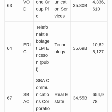
VO
one Gr
unicati
4,336,
63
35.80B
D
oup Pl
on Ser
610
c
vices
Telefo
naktie
bolage
ERI
Techn
10,62
64
t LM E
35.69B
C
ology
5,127
ricsso
n (pub
l)
SBA C
ommu
SB
nicatio
Real E
654,9
67
34.55B
AC
ns Cor
state
78
poratio