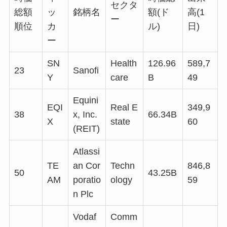
セクタ
総額
ッ
銘柄名
額(ド
高(1
ー
順位
カ
ル)
日)
ー
SN
Health
126.96
589,7
23
Sanofi
Y
care
B
49
Equini
EQI
Real E
349,9
38
x, Inc.
66.34B
X
state
60
(REIT)
Atlassi
TE
an Cor
Techn
846,8
50
43.25B
AM
poratio
ology
59
n Plc
Vodaf
Comm