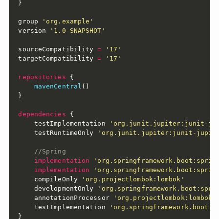
}
group 
'org.example'
version 
'1.0-SNAPSHOT'
sourceCompatibility 
=
'17'
targetCompatibility 
=
'17'
repositories
{
mavenCentral
(
)
}
dependencies
{
    testImplementation 
'org.junit.jupiter:junit-ju
    testRuntimeOnly 
'org.junit.jupiter:junit-jupit
//Spring
implementation
'org.springframework.boot:sprin
implementation
'org.springframework.boot:sprin
    compileOnly 
'org.projectlombok:lombok'
    developmentOnly 
'org.springframework.boot:spri
    annotationProcessor 
'org.projectlombok:lombok'
    testImplementation 
'org.springframework.boot:s
}