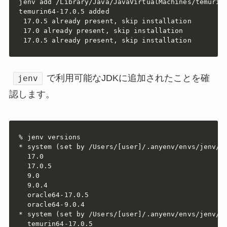
jenv add /Library/Java/JavaVirtualMachines/temurin-
temurin64-17.0.5 added

 17.0.5 already present, skip installation

 17.0 already present, skip installation

 17.0.5 already present, skip installation
で利用可能なJDKに追加されたことを確
jenv
認します。
% jenv versions

* system (set by /Users/[user]/.anyenv/envs/jenv/ve
  17.0

  17.0.5

  9.0

  9.0.4

  oracle64-17.0.5

  oracle64-9.0.4

* system (set by /Users/[user]/.anyenv/envs/jenv/ve
  temurin64-17.0.5