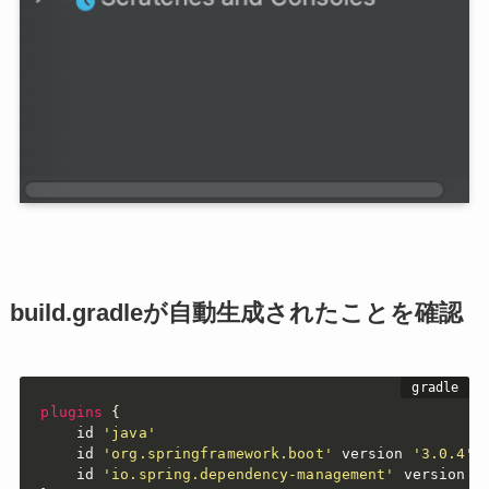
build.gradleが自動生成されたことを確認
plugins
{
    id 
'java'
    id 
'org.springframework.boot'
 version 
'3.0.4'
    id 
'io.spring.dependency-management'
 version 
'