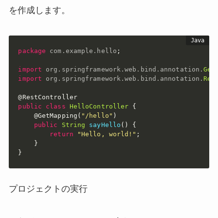
を作成します。
package
com
.
example
.
hello
;
import
org
.
springframework
.
web
.
bind
.
annotation
.
Get
import
org
.
springframework
.
web
.
bind
.
annotation
.
Res
@RestController
public
class
HelloController
{
@GetMapping
(
"/hello"
)
public
String
sayHello
(
)
{
return
"Hello, world!"
;
}
}
プロジェクトの実行