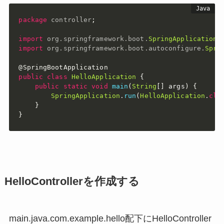
package
controller
;
import
org
.
springframework
.
boot
.
SpringApplication
;
import
org
.
springframework
.
boot
.
autoconfigure
.
Spri
@SpringBootApplication
public
class
HelloApplication
{
public
static
void
main
(
String
[
]
 args
)
{
SpringApplication
.
run
(
HelloApplication
.
cla
}
}
HelloControllerを作成する
main.java.com.example.hello配下にHelloController