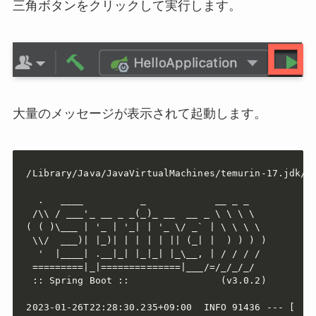
三角ボタンをクリックして実行します。
大量のメッセージが表示されて起動します。
/Library/Java/JavaVirtualMachines/temurin-17.jdk/C
  .   ____          _            __ _ _

 /\\ / ___'_ __ _ _(_)_ __  __ _ \ \ \ \

( ( )\___ | '_ | '_| | '_ \/ _` | \ \ \ \

 \\/  ___)| |_)| | | | | || (_| |  ) ) ) )

  '  |____| .__|_| |_|_| |_\__, | / / / /

 =========|_|==============|___/=/_/_/_/

 :: Spring Boot ::                (v3.0.2)

2023-01-26T22:28:30.235+09:00  INFO 91436 --- [  r