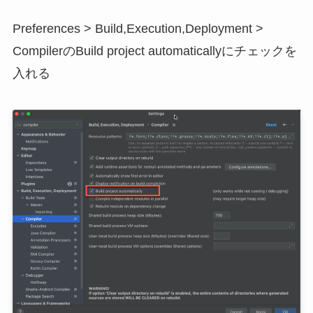
Preferences > Build,Execution,Deployment >
CompilerのBuild project automaticallyにチェックを
入れる