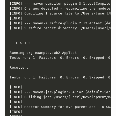
[INFO] --- maven-compiler-plugin:3.1:testCompile (d
[INFO] Changes detected - recompiling the module!

[INFO] Compiling 1 source file to /Users/[user]/Dev
[INFO]

[INFO] --- maven-surefire-plugin:2.12.4:test (defau
[INFO] Surefire report directory: /Users/[user]/Dev
---------------------------------------------------
 T E S T S

---------------------------------------------------
Running org.example.sub2.AppTest

Tests run: 1, Failures: 0, Errors: 0, Skipped: 0, T
Results :

Tests run: 1, Failures: 0, Errors: 0, Skipped: 0

[INFO]

[INFO] --- maven-jar-plugin:2.4:jar (default-jar) @
[INFO] Building jar: /Users/[user]/Development/mave
[INFO] --------------------------------------------
[INFO] Reactor Summary for mvn-parent-app 1.0-SNAPS
[INFO]
