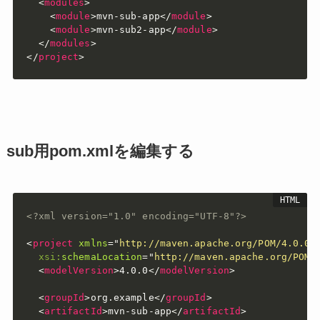
<
modules
>
<
module
>
mvn-sub-app
</
module
>
<
module
>
mvn-sub2-app
</
module
>
</
modules
>
</
project
>
sub用pom.xmlを編集する
<?xml version="1.0" encoding="UTF-8"?>
<
project
xmlns
=
"
http://maven.apache.org/POM/4.0.0
"
xsi:
schemaLocation
=
"
http://maven.apache.org/POM/
<
modelVersion
>
4.0.0
</
modelVersion
>
<
groupId
>
org.example
</
groupId
>
<
artifactId
>
mvn-sub-app
</
artifactId
>