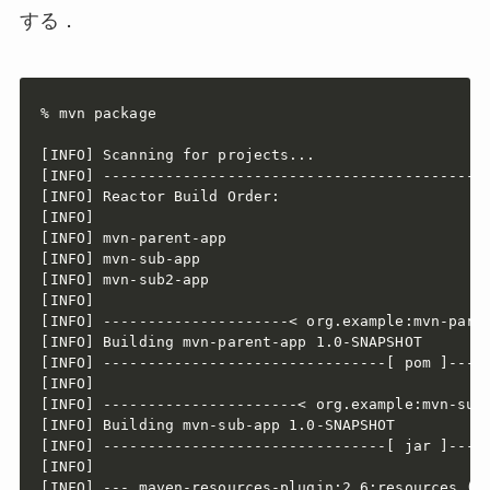
する．
% mvn package

[INFO] Scanning for projects...

[INFO] --------------------------------------------
[INFO] Reactor Build Order:

[INFO]

[INFO] mvn-parent-app                              
[INFO] mvn-sub-app                                 
[INFO] mvn-sub2-app                                
[INFO]

[INFO] ---------------------< org.example:mvn-paren
[INFO] Building mvn-parent-app 1.0-SNAPSHOT        
[INFO] --------------------------------[ pom ]-----
[INFO]

[INFO] ----------------------< org.example:mvn-sub-
[INFO] Building mvn-sub-app 1.0-SNAPSHOT           
[INFO] --------------------------------[ jar ]-----
[INFO]

[INFO] --- maven-resources-plugin:2.6:resources (de