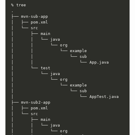
% tree

.

├── mvn-sub-app

│   ├── pom.xml

│   └── src

│       ├── main

│       │   └── java

│       │       └── org

│       │           └── example

│       │               └── sub

│       │                   └── App.java

│       └── test

│           └── java

│               └── org

│                   └── example

│                       └── sub

│                           └── AppTest.java

├── mvn-sub2-app

│   ├── pom.xml

│   └── src

│       ├── main

│       │   └── java

│       │       └── org
