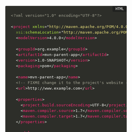
<?xml version="1.0" encoding="UTF-8"?>
<
project
xmlns
=
"
http://maven.apache.org/POM/4.0.0
"
xsi:
schemaLocation
=
"
http://maven.apache.org/POM/
<
modelVersion
>
4.0.0
</
modelVersion
>
<
groupId
>
org.example
</
groupId
>
<
artifactId
>
mvn-parent-app
</
artifactId
>
<
version
>
1.0-SNAPSHOT
</
version
>
<
packaging
>
pom
</
packaging
>
<
name
>
mvn-parent-app
</
name
>
<!-- FIXME change it to the project's website --
<
url
>
http://www.example.com
</
url
>
<
properties
>
<
project.build.sourceEncoding
>
UTF-8
</
project.b
<
maven.compiler.source
>
1.7
</
maven.compiler.sou
<
maven.compiler.target
>
1.7
</
maven.compiler.tar
</
properties
>