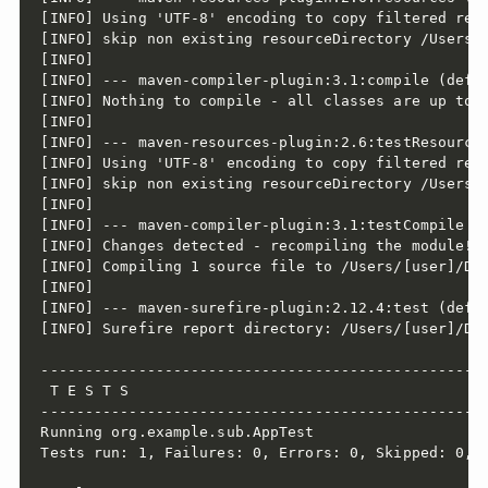
[INFO] Using 'UTF-8' encoding to copy filtered reso
[INFO] skip non existing resourceDirectory /Users/[
[INFO]

[INFO] --- maven-compiler-plugin:3.1:compile (defau
[INFO] Nothing to compile - all classes are up to d
[INFO]

[INFO] --- maven-resources-plugin:2.6:testResources
[INFO] Using 'UTF-8' encoding to copy filtered reso
[INFO] skip non existing resourceDirectory /Users/[
[INFO]

[INFO] --- maven-compiler-plugin:3.1:testCompile (d
[INFO] Changes detected - recompiling the module!

[INFO] Compiling 1 source file to /Users/[user]/Dev
[INFO]

[INFO] --- maven-surefire-plugin:2.12.4:test (defau
[INFO] Surefire report directory: /Users/[user]/Dev
---------------------------------------------------
 T E S T S

---------------------------------------------------
Running org.example.sub.AppTest

Tests run: 1, Failures: 0, Errors: 0, Skipped: 0, T