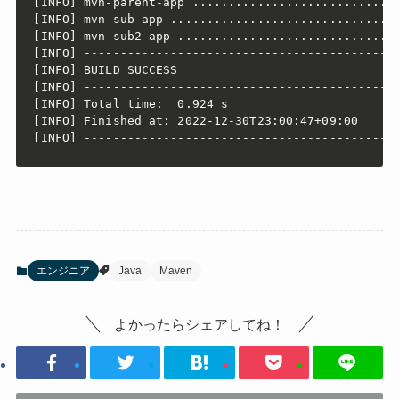
[INFO] mvn-parent-app .............................
[INFO] mvn-sub-app ................................
[INFO] mvn-sub2-app ...............................
[INFO] --------------------------------------------
[INFO] BUILD SUCCESS

[INFO] --------------------------------------------
[INFO] Total time:  0.924 s

[INFO] Finished at: 2022-12-30T23:00:47+09:00

[INFO] -------------------------------------------
エンジニア
Java
Maven
よかったらシェアしてね！