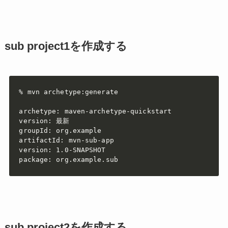
sub project1を作成する
% mvn archetype:generate

archetype: maven-archetype-quickstart

version: 最新

groupId: org.example

artifactId: mvn-sub-app

version: 1.0-SNAPSHOT

package: org.example.sub
sub project2を作成する