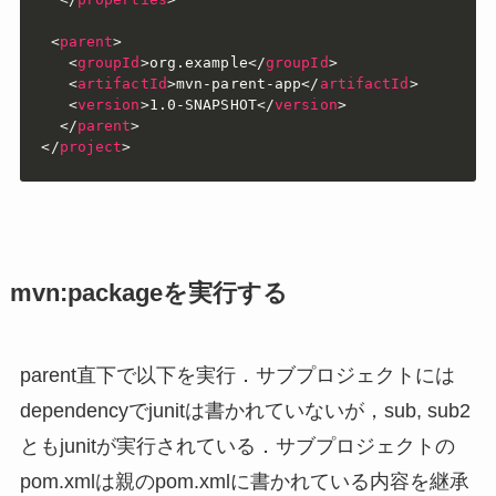
<
parent
>
<
groupId
>
org.example
</
groupId
>
<
artifactId
>
mvn-parent-app
</
artifactId
>
<
version
>
1.0-SNAPSHOT
</
version
>
</
parent
>
</
project
>
mvn:packageを実行する
parent直下で以下を実行．サブプロジェクトには
dependencyでjunitは書かれていないが，sub, sub2
ともjunitが実行されている．サブプロジェクトの
pom.xmlは親のpom.xmlに書かれている内容を継承