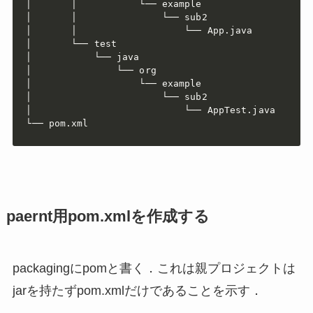
│       │           └── example

│       │               └── sub2

│       │                   └── App.java

│       └── test

│           └── java

│               └── org

│                   └── example

│                       └── sub2

│                           └── AppTest.java

└── pom.xml
paernt用pom.xmlを作成する
packagingにpomと書く．これは親プロジェクトは
jarを持たずpom.xmlだけであることを示す．