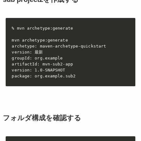
% mvn archetype:generate

mvn archetype:generate

archetype: maven-archetype-quickstart

version: 最新

groupId: org.example

artifactId: mvn-sub2-app

version: 1.0-SNAPSHOT

package: org.example.sub2
フォルダ構成を確認する