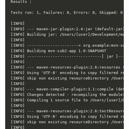
Results :

Tests run: 1, Failures: 0, Errors: 0, Skipped: 0

[INFO]

[INFO] --- maven-jar-plugin:2.4:jar (default-jar) @
[INFO] Building jar: /Users/[user]/Development/mave
[INFO]

[INFO] ----------------------< org.example:mvn-sub2
[INFO] Building mvn-sub2-app 1.0-SNAPSHOT          
[INFO] --------------------------------[ jar ]-----
[INFO]

[INFO] --- maven-resources-plugin:2.6:resources (de
[INFO] Using 'UTF-8' encoding to copy filtered reso
[INFO] skip non existing resourceDirectory /Users/[
[INFO]

[INFO] --- maven-compiler-plugin:3.1:compile (defau
[INFO] Changes detected - recompiling the module!

[INFO] Compiling 1 source file to /Users/[user]/Dev
[INFO]

[INFO] --- maven-resources-plugin:2.6:testResources
[INFO] Using 'UTF-8' encoding to copy filtered reso
[INFO] skip non existing resourceDirectory /Users/[
[INFO]
