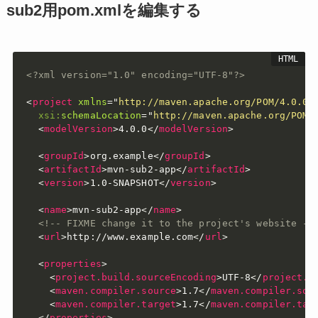
sub2用pom.xmlを編集する
<?xml version="1.0" encoding="UTF-8"?>
<
project
xmlns
=
"
http://maven.apache.org/POM/4.0.0
"
xsi:
schemaLocation
=
"
http://maven.apache.org/POM/
<
modelVersion
>
4.0.0
</
modelVersion
>
<
groupId
>
org.example
</
groupId
>
<
artifactId
>
mvn-sub2-app
</
artifactId
>
<
version
>
1.0-SNAPSHOT
</
version
>
<
name
>
mvn-sub2-app
</
name
>
<!-- FIXME change it to the project's website --
<
url
>
http://www.example.com
</
url
>
<
properties
>
<
project.build.sourceEncoding
>
UTF-8
</
project.b
<
maven.compiler.source
>
1.7
</
maven.compiler.sou
<
maven.compiler.target
>
1.7
</
maven.compiler.tar
</
properties
>