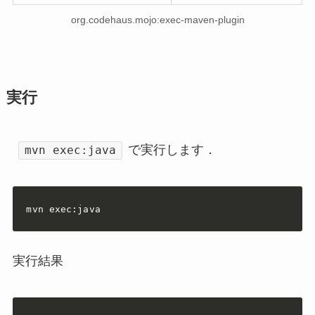
org.codehaus.mojo:exec-maven-plugin
実行
で実行します．
mvn exec:java
mvn exec:java
実行結果