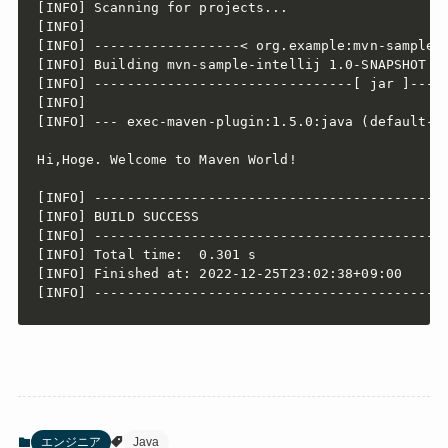
[INFO] Scanning for projects...

[INFO] 

[INFO] ------------------< org.example:mvn-sample-i
[INFO] Building mvn-sample-intellij 1.0-SNAPSHOT

[INFO] --------------------------------[ jar ]-----
[INFO] 

[INFO] --- exec-maven-plugin:1.5.0:java (default-cl
Hi,Hoge. Welcome to Maven World!

[INFO] --------------------------------------------
[INFO] BUILD SUCCESS

[INFO] --------------------------------------------
[INFO] Total time:  0.301 s

[INFO] Finished at: 2022-12-25T23:02:38+09:00

エンジニア
Java