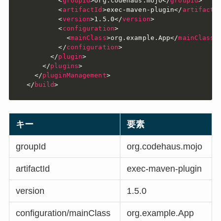
<
groupId
>
org.codehaus.mojo
</
groupId
>
<
artifactId
>
exec-maven-plugin
</
artifactI
<
version
>
1.5.0
</
version
>
<
configuration
>
<
mainClass
>
org.example.App
</
mainClass
>
</
configuration
>
</
plugin
>
</
plugins
>
</
pluginManagement
>
</
build
>
キー
要素
groupId
org.codehaus.mojo
artifactId
exec-maven-plugin
version
1.5.0
configuration/mainClass
org.example.App