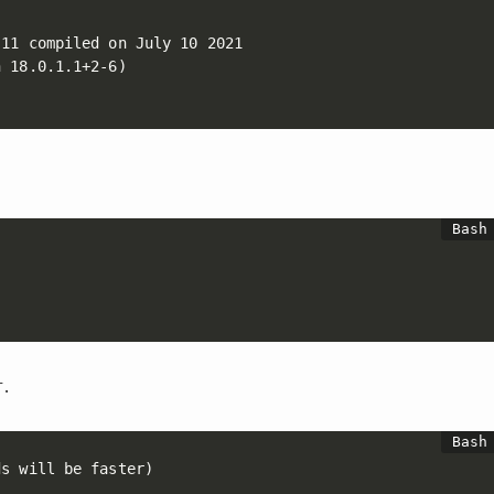
11 compiled on July 10 2021

 18.0.1.1+2-6)

す．
s will be faster)
