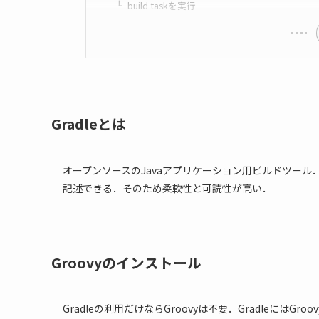
build taskを実行
Gradleとは
オープンソースのJavaアプリケーション用ビルドツール．Ma
記述できる．そのため柔軟性と可読性が高い．
Groovyのインストール
Gradleの利用だけならGroovyは不要．Gradleには