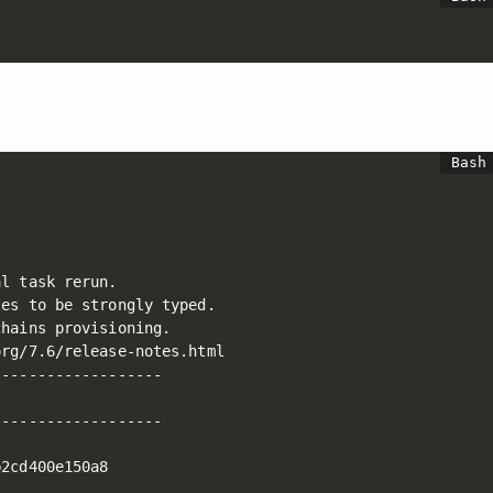
l task rerun.

es to be strongly typed.

hains provisioning.

rg/7.6/release-notes.html

------------------

------------------

2cd400e150a8
