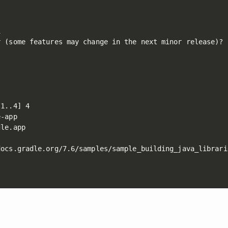


 (some features may change in the next minor release)? 
1..4] 4

-app

le.app

ocs.gradle.org/7.6/samples/sample_building_java_librarie