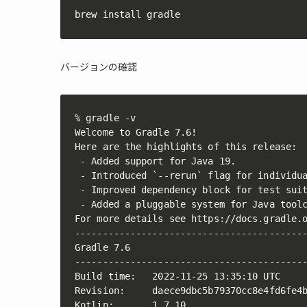
brew install gradle
バージョンの確認
% gradle -v

Welcome to Gradle 7.6!

Here are the highlights of this release:

 - Added support for Java 19.

 - Introduced `--rerun` flag for individua
 - Improved dependency block for test suit
 - Added a pluggable system for Java toolc
For more details see https://docs.gradle.o
------------------------------------------
Gradle 7.6

------------------------------------------
Build time:   2022-11-25 13:35:10 UTC

Revision:     daece9dbc5b79370cc8e4fd6fe4b
Kotlin:       1.7.10
