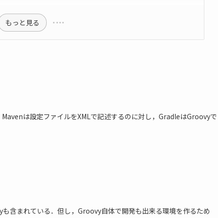
もっと見る
venは設定ファイルをXMLで記述するのに対し，GradleはGroovyで
Groovyも含まれている．但し，Groovy自体で開発も出来る環境を作るため