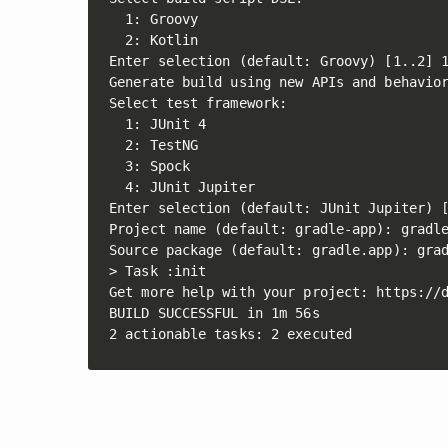
  1: Groovy

  2: Kotlin

Enter selection (default: Groovy) [1..2] 1
Generate build using new APIs and behavior
Select test framework:

  1: JUnit 4

  2: TestNG

  3: Spock

  4: JUnit Jupiter

Enter selection (default: JUnit Jupiter) [
Project name (default: gradle-app): gradle
Source package (default: gradle.app): grad
> Task :init

Get more help with your project: https://d
BUILD SUCCESSFUL in 1m 56s

2 actionable tasks: 2 executed