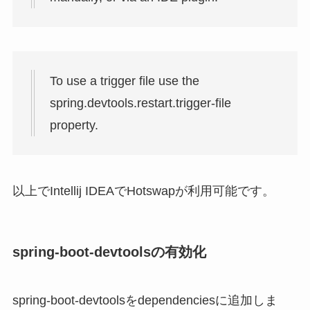
To use a trigger file use the
spring.devtools.restart.trigger-file
property.
以上でIntellij IDEAでHotswapが利用可能です。
spring-boot-devtoolsの有効化
spring-boot-devtoolsをdependenciesに追加しま