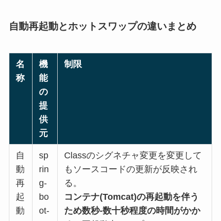
自動再起動とホットスワップの違いまとめ
名
機
制限
称
能
の
提
供
元
自
sp
Classのシグネチャ変更を変更して
動
rin
もソースコードの更新が反映され
再
g-
る。
起
bo
コンテナ(Tomcat)の再起動を伴う
動
ot-
ため数秒-数十秒程度の時間がかか