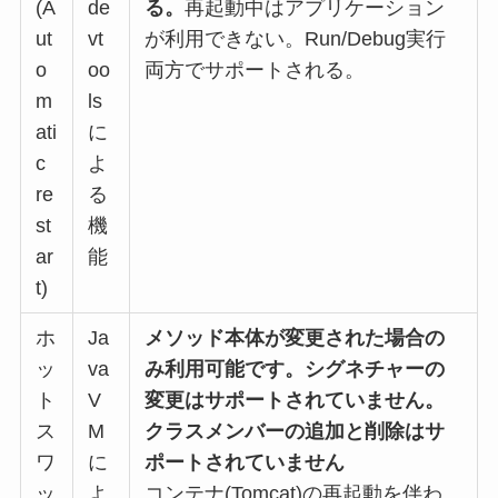
(A
de
る。
再起動中はアプリケーション
ut
vt
が利用できない。Run/Debug実行
o
oo
両方でサポートされる。
m
ls
ati
に
c
よ
re
る
st
機
ar
能
t)
ホ
Ja
メソッド本体が変更された場合の
ッ
va
み利用可能です。シグネチャーの
ト
V
変更はサポートされていません。
ス
M
クラスメンバーの追加と削除はサ
ワ
に
ポートされていません
ッ
よ
コンテナ(Tomcat)の再起動を伴わ