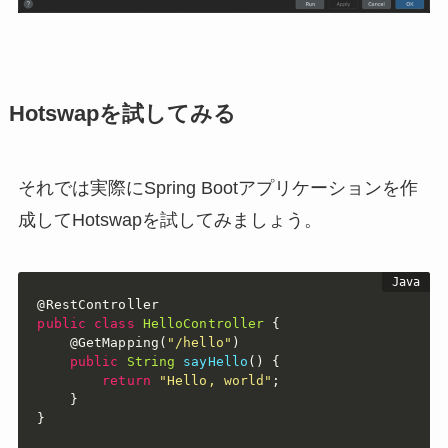
Hotswapを試してみる
それでは実際にSpring Bootアプリケーションを作
成してHotswapを試してみましょう。
@RestController
public
class
HelloController
{
@GetMapping
(
"/hello"
)
public
String
sayHello
(
)
{
return
"Hello, world"
;
}
}