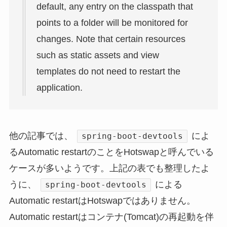
default, any entry on the classpath that
points to a folder will be monitored for
changes. Note that certain resources
such as static assets and view
templates do not need to restart the
application.
他の記事では、
によ
spring-boot-devtools
るAutomatic restartのことをHotswapと呼んでいる
ケースが多いようです。上記の表でも整理したよ
うに、
による
spring-boot-devtools
Automatic restartはHotswapではありません。
Automatic restartはコンテナ(Tomcat)の再起動を伴