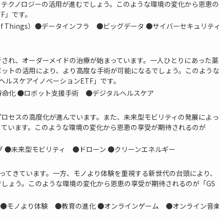
、テクノロジーの活用が進むでしょう。このような環境の変化から恩恵の
TF」です。
t of Things）●データインフラ ●ビッグデータ ●サイバーセキュリテ
)
析され、オーダーメイドの治療が始まっています。一人ひとりにあった薬
ボットの活用により、より高度な手術が可能になるでしょう。このよう
ヘルスケアイノベーションETF」です。
命化 ●ロボット支援手術 ●デジタルヘルスケア
プロセスの高度化が進んでいます。また、未来型モビリティの発展によっ
きています。このような環境の変化から恩恵の享受が期待されるのが
グ ●未来型モビリティ ●ドローン ●クリーンエネルギー
わってきています。一方、モノより体験を重視する新世代の台頭により、
しょう。このような環境の変化から恩恵の享受が期待されるのが「GS
 ●モノより体験 ●教育の進化 ●オンラインゲーム ●オンライン音