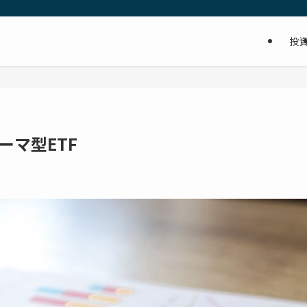
投
ーマ型ETF