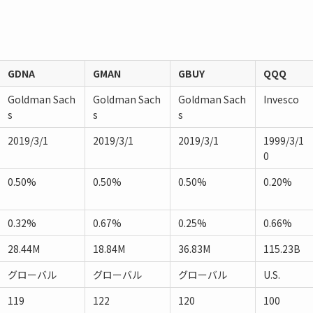
GDNA
GMAN
GBUY
QQQ
Goldman Sach
Goldman Sach
Goldman Sach
Invesco
s
s
s
2019/3/1
2019/3/1
2019/3/1
1999/3/1
0
0.50%
0.50%
0.50%
0.20%
0.32%
0.67%
0.25%
0.66%
28.44M
18.84M
36.83M
115.23B
グローバル
グローバル
グローバル
U.S.
119
122
120
100