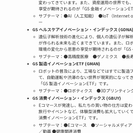
変わってきています。また、資産運用の世界でも
享受が期待されるのが「GS 金融イノベーションE
サブテーマ：●AI（人工知能） ●IoT（Interne
ー
GS ヘルスケアイノベーション・インデックス (GDNA
遺伝子解析技術の進化により、個人の遺伝子が解
が作られる未来も近くまできています。また、ロ
環境の変化から恩恵の享受が期待されるのが「GS 
サブテーマ：●高精度医療 ●ゲノミクス ●長寿
GS 製造イノベーションETF (GMAN)
ロボットの普及により、工場などではすでに製造
て、自動運転や渋滞のない世界が現実的になって
「GS 製造イノベーションETF」です。
サブテーマ：●ロボティクス ●3Dプリンティン
GS 消費イノベーション・インデックス (GBUY)
Eコマースが発達し、私たちの買い物の仕方は変
旅行やイベントなど、体験型消費も拡大していくで
消費イノベーションETF」です。
サブテーマ：●Eコマース ●ソーシャルメディア
／動画 ●健康関連消費