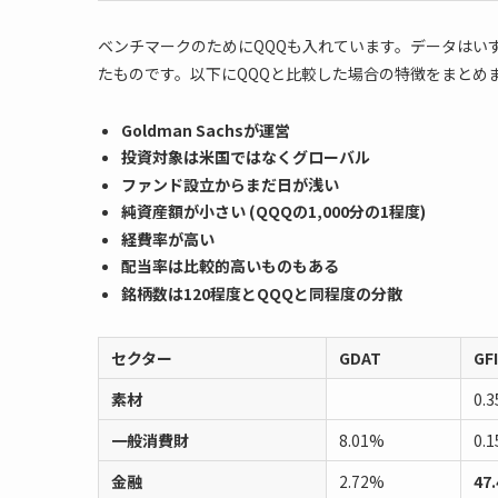
ベンチマークのためにQQQも入れています。データはいずれも7/28
たものです。以下にQQQと比較した場合の特徴をまとめ
Goldman Sachsが運営
投資対象は米国ではなくグローバル
ファンド設立からまだ日が浅い
純資産額が小さい (QQQの1,000分の1程度)
経費率が高い
配当率は比較的高いものもある
銘柄数は120程度とQQQと同程度の分散
セクター
GDAT
GF
素材
0.
一般消費財
8.01%
0.
金融
2.72%
47