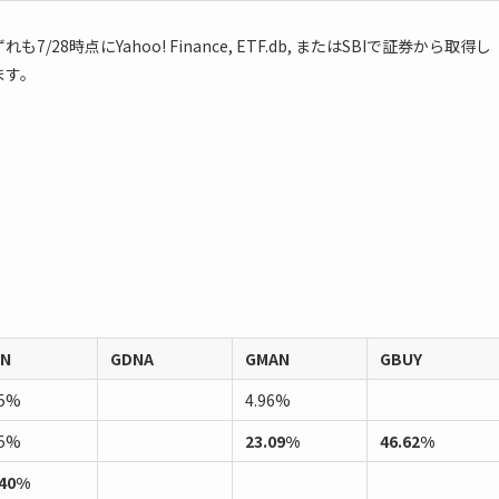
時点にYahoo! Finance, ETF.db, またはSBIで証券から取得し
ます。
IN
GDNA
GMAN
GBUY
35%
4.96%
15%
23.09%
46.62%
.40%