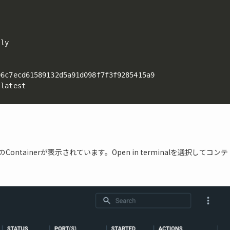
ly

6c7ecd61589132d5a91d098f7f3f9285415a9

:latest
かりのContainerが表示されています。Open in terminalを選択してコンテ