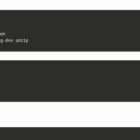
on

1g-dev unzip