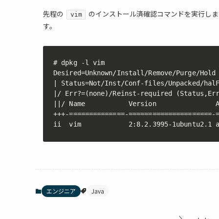
先程の
のインストール済確認コマンドを実行しま
vim
す。
# dpkg -l vim

Desired=Unknown/Install/Remove/Purge/Hold

| Status=Not/Inst/Conf-files/Unpacked/halF
|/ Err?=(none)/Reinst-required (Status,Err
||/ Name           Version               A
+++-==============-=====================-=
ii  vim            2:8.2.3995-1ubuntu2.1 
エンジニア
Java