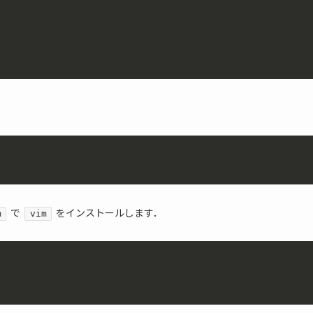
で
をインストールします．
m
vim