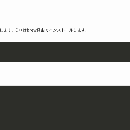
します．C++はbrew経由でインストールします．