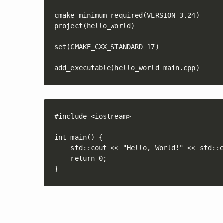
cmake_minimum_required(VERSION 3.24)

project(hello_world)

set(CMAKE_CXX_STANDARD 17)

add_executable(hello_world main.cpp)
#
include
<iostream>
int
main
(
)
{
    std
::
cout 
<<
"Hello, World!"
<<
 std
::
return
0
;
}