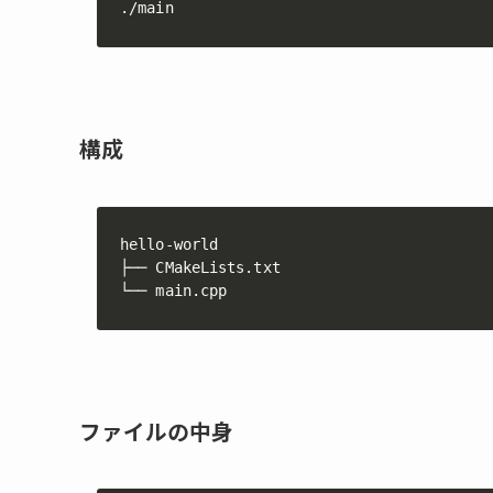
./main
構成
hello-world

├── CMakeLists.txt

└── main.cpp
ファイルの中身