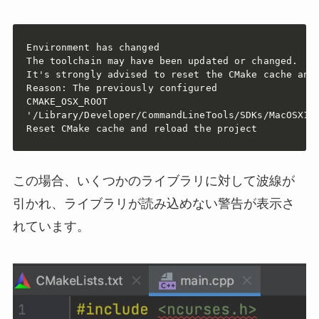
Environment has changed

The toolchain may have been updated or changed.

It's strongly advised to reset the CMake cache and 
Reason: The previously configured

CMAKE_OSX_ROOT

'/Library/Developer/CommandLineTools/SDKs/MacOSX13.
Reset CMake cache and reload the project
この場合、いくつかのライブラリに対して波線が
引かれ、ライブラリが読み込めない警告が表示さ
れています。